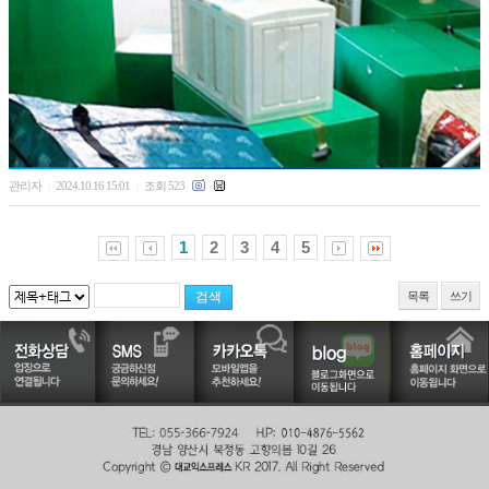
관리자
2024.10.16 15:01
조회 523
|
|
1
2
3
4
5
목록
쓰기